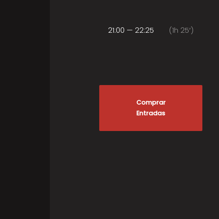
21:00 — 22:25
(1h 25′)
Comprar
Entradas