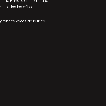
ías de Händel, así como una
do a todos los públicos.
grandes voces de la lírica