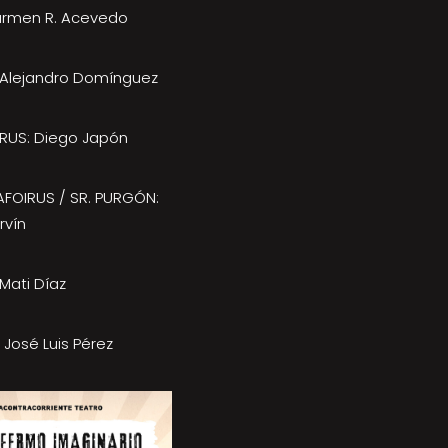
Carmen R. Acevedo
 Alejandro Domínguez
IRUS: Diego Japón
AFOIRUS / SR. PURGÓN:
rvín
Mati Díaz
 José Luis Pérez