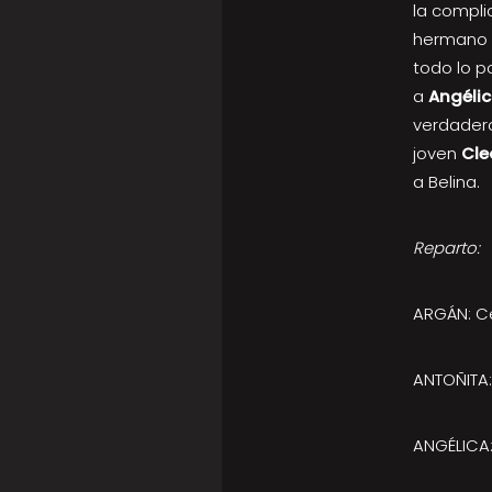
la compl
hermano 
todo lo p
a
Angéli
verdadero
joven
Cle
a Belina.
Reparto:
ARGÁN: C
ANTOÑITA:
ANGÉLICA: