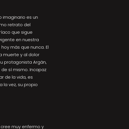
o imaginario es un
imo retrato del
ríaco que sigue
igente en nuestra
 hoy más que nunca. El
a muerte y al dolor
su protagonista Argán,
o de sí mismo. Incapaz
ar de la vida, es
a la vez, su propio
 cree muy enfermo y