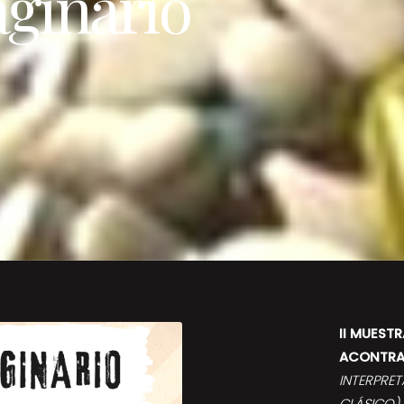
ginario
II MUEST
ACONTRA
INTERPRET
CLÁSICO)