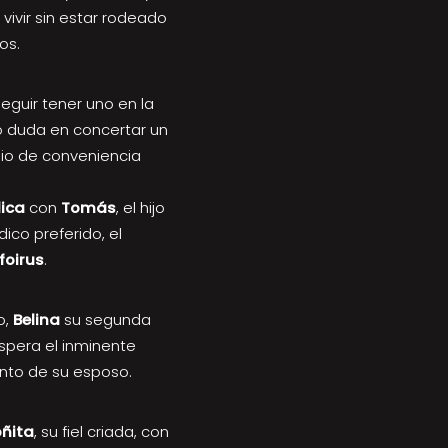
vivir sin estar rodeado
os.
eguir tener uno en la
no duda en concertar un
io de conveniencia
ica
con
Tomás
, el hijo
ico preferido, el
foirus
.
o,
Belina
su segunda
spera el inminente
ento de su esposo.
ñita
, su fiel criada, con