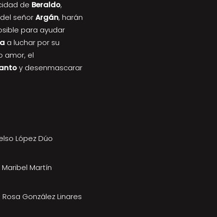
icidad de
Beraldo
,
del señor
Argán
, harán
osible para ayudar
ca
a luchar por su
 amor, el
anto
y desenmascarar
elso López Dúo
 Maribel Martín
 Rosa González Linares