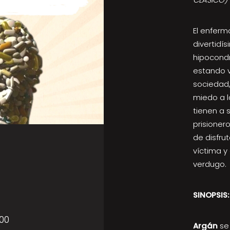
El enferm
divertidís
hipocond
estando v
sociedad,
miedo a l
tienen a 
prisioner
de disfrut
víctima y 
verdugo.
SINOPSIS:
:00
Argán
se