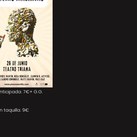
nticipada: 7€+ G.G.
n taquilla: 9€