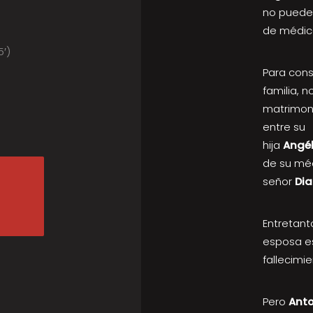
no puede 
de médic
5′)
Para cons
familia, 
matrimon
entre su
hija
Angél
de su méd
señor
Dia
Entretant
esposa e
fallecimi
Pero
Anto