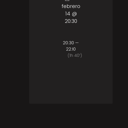
febrero
14 @
20:30
20:30 —
22:10
(1h 40′)