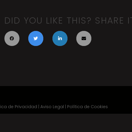
DID YOU LIKE THIS? SHARE I
tica de Privacidad
|
Aviso Legal
|
Política de Cookies