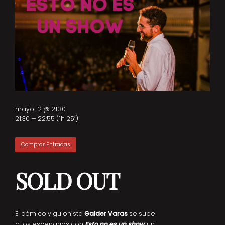
mayo 12 @ 21:30
21:30 — 22:55
(1h 25′)
Comprar Entradas
SOLD OUT
El cómico y guionista
Galder Varas
se sube
a los escenarios con
Esto no es un show
, un