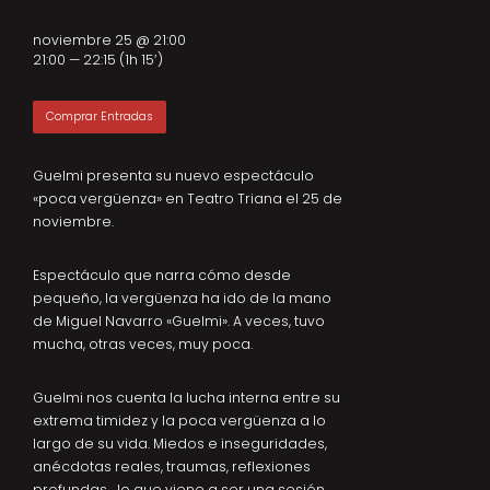
noviembre 25 @ 21:00
21:00 — 22:15
(1h 15′)
Comprar Entradas
Guelmi presenta su nuevo espectáculo
«poca vergüenza» en Teatro Triana el 25 de
noviembre.
Espectáculo que narra cómo desde
pequeño, la vergüenza ha ido de la mano
de Miguel Navarro «Guelmi». A veces, tuvo
mucha, otras veces, muy poca.
Guelmi nos cuenta la lucha interna entre su
extrema timidez y la poca vergüenza a lo
largo de su vida. Miedos e inseguridades,
anécdotas reales, traumas, reflexiones
profundas… lo que viene a ser una sesión