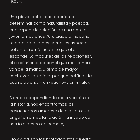
19:00h.
Una pieza teatral que podríamos
determinar como naturalista y poética,
que expone la relación de una pareja
joven en los años 70, situada en España.
La obra trata temas como los aspectos
del amor romántico y lo que ello
esconde. La madurez de las relaciones y
el crecimiento personal que no siempre
van de la mano. El tema de mayor
controversia sería el por qué del final de
esa relación, sin un «bueno» y un «malo».
Siempre, dependiendo de la versión de
la historia, nos encontramos los
desacuerdos amoroso de alguien que
engaña, rompe la relación, la invade con
hastío o deseo de cambio,….
Elío y Alba, son los protagonistas de esta