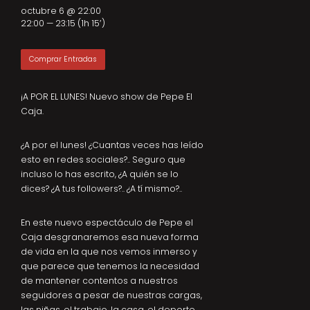
octubre 6 @ 22:00
22:00 — 23:15
(1h 15′)
Comprar Entradas
¡A POR EL LUNES! Nuevo show de Pepe El
Caja.
¿A por el lunes! ¿Cuantas veces has leído
esto en redes sociales?.. Seguro que
incluso lo has escrito, ¿A quién se lo
dices? ¿A tus followers?.. ¿A tí mismo?..
En este nuevo espectáculo de Pepe el
Caja desgranaremos esa nueva forma
de vida en la que nos vemos inmerso y
que parece que tenemos la necesidad
de mantener contentos a nuestros
seguidores a pesar de nuestras cargas,
las niñas, el trabajo, la casa, el deporte.