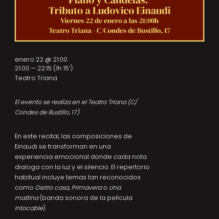
enero 22 @ 21:00
21:00 — 22:15
(1h 15′)
Teatro Triana
El evento se realiza en el Teatro Triana (C/
Condes de Bustillo, 17)
En este recital, las composiciones de
Einaudi se transforman en una
experiencia emocional donde cada nota
dialoga con la luz y el silencio. El repertorio
habitual incluye temas tan reconocidos
como
Dietro casa
,
Primavera
o
Una
mattina
(banda sonora de la película
Intocable
).