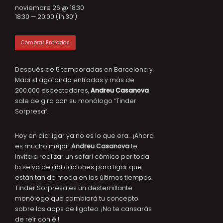
noviembre 26 @ 18:30
18:30 — 20:00
(1h 30′)
Comprar Entradas
Después de 5 temporadas en Barcelona y
Madrid agotando entradas y más de
200.000 espectadores,
Andreu Casanova
sale de gira con su monólogo “Tinder
Sorpresa”.
Hoy en día ligar ya no es lo que era… ¡Ahora
es mucho mejor!
Andreu Casanova
te
invita a realizar un safari cómico por toda
la selva de aplicaciones para ligar que
están tan de moda en los últimos tiempos.
Tinder Sorpresa es un desternillante
monólogo que cambiará tu concepto
sobre las apps de ligoteo. ¡No te cansarás
de reír con él!