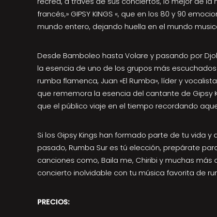
recrea, a través de sus conciertos, lo mejor de la
francés,» GIPSY KINGS «, que en los 80 y 90 emoc
mundo entero, dejando huella en el mundo musica
Desde Bamboleo hasta Volare y pasando por Djob
la esencia de uno de los grupos más escuchados 
rumba flamenca, Juan «El Rumba», líder y vocalist
que rememora la esencia del cantante de Gipsy Ki
que el público viaje en el tiempo recordando aque
Si los Gipsy Kings han formado parte de tu vida y q
pasado, Rumba Sur es tú elección, prepárate par
canciones como, Baila me, Chiribi y muchas más q
concierto inolvidable con tu música favorita de 
PRECIOS: