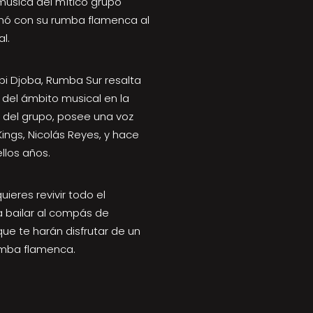
 música del mítico grupo
ionó con su rumba flamenca al
l.
i Djoba, Rumba Sur resalta
del ámbito musical en la
a del grupo, posee una voz
ngs, Nicolás Reyes, y hace
llos años.
uieres revivir todo el
a bailar al compás de
ue te harán disfrutar de un
rumba flamenca.